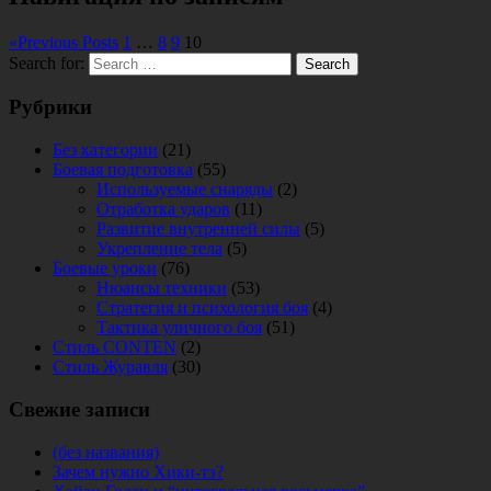
«
Previous Posts
1
…
8
9
10
Search for:
Search
Рубрики
Без категории
(21)
Боевая подготовка
(55)
Используемые снаряды
(2)
Отработка ударов
(11)
Развитие внутренней силы
(5)
Укрепление тела
(5)
Боевые уроки
(76)
Нюансы техники
(53)
Стратегия и психология боя
(4)
Тактика уличного боя
(51)
Стиль CONTEN
(2)
Стиль Журавля
(30)
Свежие записи
(без названия)
Зачем нужно Хики-тэ?