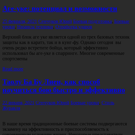
Аге-уке: потенциал и возможности
25 февраля, 2021
Сенчуков Юрий
Боевая подготовка
,
Боевые
уроки
,
Нюансы техники
,
Отработка ударов
Верхний блок аге уке является одной из трех базовых техник
защиты как в каратэ, так и в кунг-фу. Однако сегодня вы
очень редко встретите бойца, который эффективно
использовал бы аге-уке в спарринге. Многие современные
спортсмены
Read more
Таолу Ба Бу Лиен, как способ
научиться бою быстро и эффективно
22 января, 2021
Сенчуков Юрий
Боевые уроки
,
Стиль
Журавля
В наше время традиционные боевые системы подвергаются
экзамену на эффективность и приспособляемость к
современным условиям жизни. Некоторые представители