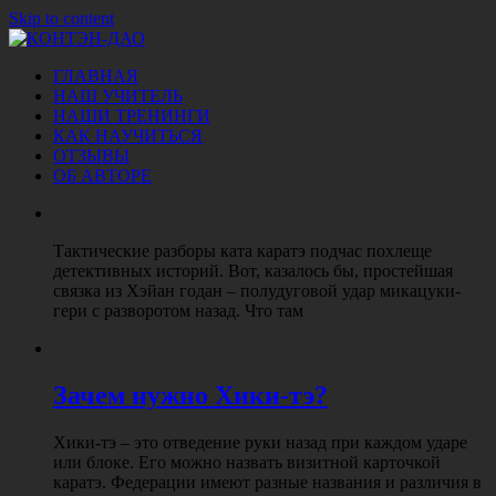
Skip to content
Новый
ГЛАВНАЯ
КОНТЭН-
подход
НАШ УЧИТЕЛЬ
к
НАШИ ТРЕНИНГИ
ДАО
боевым
КАК НАУЧИТЬСЯ
искусствам.
ОТЗЫВЫ
Построение
ОБ АВТОРЕ
личной
боевой
системы..
Тактические разборы ката каратэ подчас похлеще
детективных историй. Вот, казалось бы, простейшая
связка из Хэйан годан – полудуговой удар микацуки-
гери с разворотом назад. Что там
Зачем нужно Хики-тэ?
Хики-тэ – это отведение руки назад при каждом ударе
или блоке. Его можно назвать визитной карточкой
каратэ. Федерации имеют разные названия и различия в