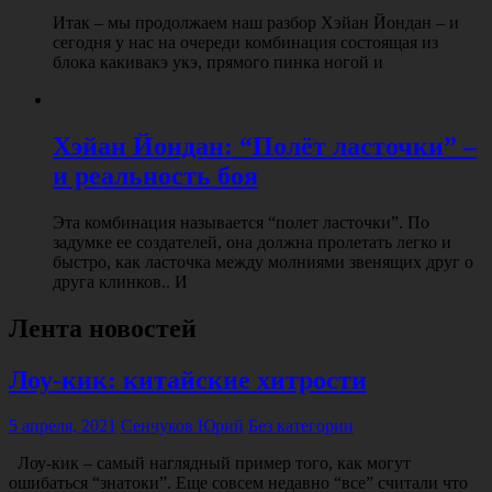
Итак – мы продолжаем наш разбор Хэйан Йондан – и
сегодня у нас на очереди комбинация состоящая из
блока какивакэ укэ, прямого пинка ногой и
Хэйан Йондан: “Полёт ласточки” –
и реальность боя
Эта комбинация называется “полет ласточки”. По
задумке ее создателей, она должна пролетать легко и
быстро, как ласточка между молниями звенящих друг о
друга клинков.. И
Лента новостей
Лоу-кик: китайские хитрости
5 апреля, 2021
Сенчуков Юрий
Без категории
Лоу-кик – самый наглядный пример того, как могут
ошибаться “знатоки”. Еще совсем недавно “все” считали что