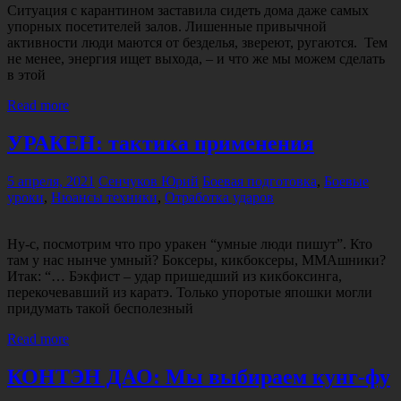
Ситуация с карантином заставила сидеть дома даже самых
упорных посетителей залов. Лишенные привычной
активности люди маются от безделья, звереют, ругаются. Тем
не менее, энергия ищет выхода, – и что же мы можем сделать
в этой
Read more
УРАКЕН: тактика применения
5 апреля, 2021
Сенчуков Юрий
Боевая подготовка
,
Боевые
уроки
,
Нюансы техники
,
Отработка ударов
Ну-с, посмотрим что про уракен “умные люди пишут”. Кто
там у нас нынче умный? Боксеры, кикбоксеры, ММАшники?
Итак: “… Бэкфист – удар пришедший из кикбоксинга,
перекочевавший из каратэ. Только упоротые япошки могли
придумать такой бесполезный
Read more
КОНТЭН ДАО: Мы выбираем кунг-фу