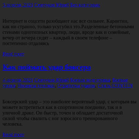
5 апреля, 2021
Сенчуков Юрий
Без категории
Интернет и соцсети разобщают нас все сильнее. Карантин,
как ни странно, только усугубил это.Разделенные бетонными
стенами однотипных квартир, люди, вроде как и семейные,
вечер от вечера сидят – каждый в своем телефоне –
постепенно отдаляясь
Read more
Как поймать удар боксера
4 апреля, 2021
Сенчуков Юрий
Боевая подготовка
,
Боевые
уроки
,
Нюансы техники
,
Отработка ударов
,
Стиль CONTEN
Боксерский удар – это наиболее вероятный удар, с которым вы
можете встретиться как в спортивном поединке, так и в
уличной драке. Он быстр, точен и обладает достаточной
силой чтобы свалить с ног взрослого тренированного
человека.
Read more